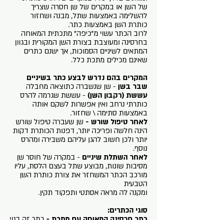
של השן או במקרים של שן חסרה שצריך
להשלימה באמצעות שתל, מבנה ושחזור
כותרת השן באמצעות כתר.
לרוב הכתר עשוי מ"כיפה" מתכתית המאוחה
בחרסינה ומעוצבת בצורת השן המקורית ובגוון
המתאים לשיניים הסמוכות, אך ישנם כתרים
שאינם מכילים מתכת כלל.
המקרים בהם נדרש לבצע כתר בשיניים
שבר בשן
- שן שנשברה כתוצאה מחבלה
עששת (רקבון השן)
- עששת שגרמה להרס
כותרתי נרחב ואין אפשרות לשקם אותה
באמצעות סתימה \ שחזור.
לאחר טיפול שורש -
שן שעברה טיפול שורש
הינה חלשה ופריכה יותר, דפנות הכותרת דקות
יותר ולכן חשוב להגן עליהם משבירה ומהרס
נוסף.
לאחר השתלת שיניים
- במקרה של חוסר שן
מסיבות שונות, מבוצע שתל בעצם הלסת, עליו
מורכב הכתר המשחזר את צורת כותרת השן
הטבעית
ומקנה לה מראה אסתטי ותפקוד תקין.
סוגי הכתרים:
כתר חרסינה המאוחה עם מתכת -
כתר זה בנוי