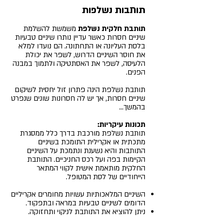
תותבות נשלפות
תותבת חלקית נשלפת
משמשת להשלמת
שיניים חסרות כאשר עדיין נותרו שיניים טבעיות
בלסת העליונה או התחתונה. הם נועדו למלא
את חוסר השיניים הדרוש, לשפר את יכולת
הלעיסה, לשפר את האסתטיקה ולתמוך במבנה
הפנים.
תותבת נשלפת הינה פתרון זול יחסית לשיקום
שיניים חסרות, אך יש לה חסרונות שונים שנפרט
בהמשך...
תכונות עיקריות:
תותבת נשלפת מורכבת בדרך כלל ממסגרת
מתכתית או אקרילית התומכת בשיניים
התותבות והיא נשענת ונתמכת על השיניים
הקיימות בפה ועל רכס החניכיים. התותבת
החלקית מותאמת אישית לקווי המתאר
הייחודיים של לסת המטופל.
השיניים המלאכותיות עשויות מחומרים אקריליים
הדומים לשיניים טבעיות במראה ובתפקוד.
ניתן להוציא את התותבת לניקוי ותחזוקה.