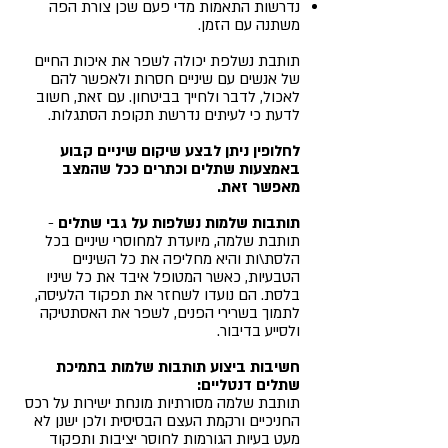
נדרשות התאמות מדי פעם שכן צורת הפה
משתנה עם הזמן.
תותבת נשלפת יכולה לשפר את איכות החיים
של אנשים עם שיניים חסרות ולאפשר להם
לאכול, לדבר ולחייך בביטחון. עם זאת, חשוב
לדעת כי לעיתים נדרשת תקופת הסתגלות.
לחלופין ניתן לבצע שיקום שיניים קבוע
באמצעות שתלים וכתרים ככל שהמצב
מאפשר זאת.
תותבות שלמות נשלפות על גבי שתלים
-
תותבת שלמה, מיועדת למחוסרי שיניים בכל
הלסת\ות והיא מחליפה את כל השיניים
הטבעיות, כאשר המטופל איבד את כל שיניו
בלסת. הם נועדו לשחזר את תפקוד הלעיסה,
לתמוך בשרירי הפנים, לשפר את האסתטיקה
ולסייע בדיבור.
חשיבות ביצוע תותבות שלמות בתמיכת
שתלים דנטליים:
תותבת שלמה מסורתיות מונחת ישירות על רכס
החניכיים ורקמת העצם הבסיסית ולכן ישנן לא
מעט בעיות הגורמות לחוסר יציבות ותפקוד