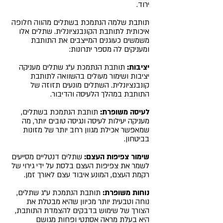
ירוד.
תותבת שלמה הנתמכת בשתלים מהווה חלופה
איכותית לתותבת הקונבנציונלית. שתלים אלו
משמשים כעוגנים המייצבים את התותבת
ומעניקים לה מספר יתרונות:
יציבות:
תותבת הנתמכת ע"ג שתלים מעניקה
יציבות ושימור מעולים בהשוואה לתותבת
קונבנציונלית. השתלים מונעים תזוזה של
התותבת במהלך הלעיסה והדיבור.
לעיסה משופרת:
תותבת הנתמכת בשתלים,
מעניקה יעילות לעיסה ונגיסה טובים יותר, מה
שמאפשר אכילת מגוון רחב יותר של מזונות
בביטחון.
שימור צפיפות העצם:
שתלים דנטליים מסייעים
לשמר את צפיפות העצם בלסת על ידי גירוי של
רקמת העצם, המונע איבוד עצם לאורך זמן.
נוחות משופרת:
תותבת הנתמכת ע"ג שתלים,
נוחה וטבעית יותר מכיוון שהיא מבטלת את
הצורך של שימוש בדבקים להצמדת התותבת,
היא בעלת מראה אסתטי ופחות מגושם