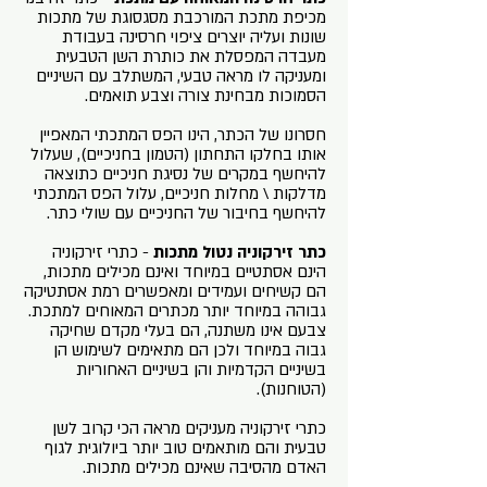
מכיפת מתכת המורכבת מסגסוגת של מתכות
שונות ועליה יוצרים ציפוי חרסינה בעבודת
מעבדה המפסלת את כותרת השן הטבעית
ומעניקה לו מראה טבעי, המשתלב עם השיניים
הסמוכות מבחינת צורה וצבע תואמים.
חסרונו של הכתר, הינו הפס המתכתי המאפיין
אותו בחלקו התחתון (הטמון בחניכיים), שעלול
להיחשף במקרים של נסיגת חניכיים כתוצאה
מדלקות \ מחלות חניכיים, עלול הפס המתכתי
להיחשף בחיבור של החניכיים עם שולי כתר.
כתר זירקוניה נטול מתכות
- כתרי זירקוניה
הינם אסתטיים במיוחד ואינם מכילים מתכות,
הם קשיחים ועמידים ומאפשרים רמת אסתטיקה
גבוהה במיוחד יותר מכתרים המאוחים למתכת.
צבעם אינו משתנה, הם בעלי מקדם שחיקה
גבוה במיוחד ולכן הם מתאימים לשימוש הן
בשיניים הקדמיות והן בשיניים האחוריות
(הטוחנות).
כתרי זירקוניה מעניקים מראה הכי קרוב לשן
טבעית והם מותאמים טוב יותר ביולוגית לגוף
האדם מהסיבה שאינם מכילים מתכות.